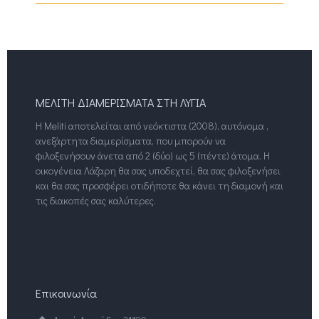
ΜΕΛΙΤΗ ΔΙΑΜΕΡΙΣΜΑΤΑ ΣΤΗ ΛΥΓΙΑ
Η Meliti αποτελείται από νεόκτιστα (2008), αυτόνομα ,
ανεξάρτητα διαμερίσματα, που μπορούν να
φιλοξενήσουν άνετα από 2 (δύο) ως 5 (πέντε) άτομα. Η
οικογένεια Λάζαρη θα σας υποδεχτεί, θα σας φιλοξενήσει
και θα σας προσφέρει οτιδήποτε θα κάνει τη διαμονή και
τις διακοπές σας καλύτερες.
Επικοινωνία