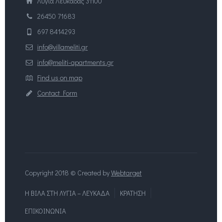
Λυγιά Λευκάδας 31100
26450 71683
697 8414293
info@villameliti.gr
info@meliti-apartments.gr
Find us on map
Contact Form
Copyright 2018 © Created by
Webtarget
Η ΒΙΛΑ ΣΤΗ ΛΥΓΙΑ – ΛΕΥΚΑΔΑ
ΚΡΑΤΗΣΗ
ΕΠΙΚΟΙΝΩΝΙΑ