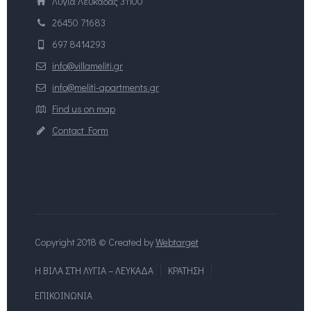
Λυγιά Λευκάδας 31100
26450 71683
697 8414293
info@villameliti.gr
info@meliti-apartments.gr
Find us on map
Contact Form
Copyright 2018 © Created by
Webtarget
Η ΒΙΛΑ ΣΤΗ ΛΥΓΙΑ – ΛΕΥΚΑΔΑ
ΚΡΑΤΗΣΗ
ΕΠΙΚΟΙΝΩΝΙΑ