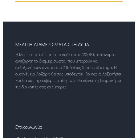
ΜΕΛΙΤΗ ΔΙΑΜΕΡΙΣΜΑΤΑ ΣΤΗ ΛΥΓΙΑ
Η Meliti αποτελείται από νεόκτιστα (2008), αυτόνομα ,
ανεξάρτητα διαμερίσματα, που μπορούν να
φιλοξενήσουν άνετα από 2 (δύο) ως 5 (πέντε) άτομα. Η
οικογένεια Λάζαρη θα σας υποδεχτεί, θα σας φιλοξενήσει
και θα σας προσφέρει οτιδήποτε θα κάνει τη διαμονή και
τις διακοπές σας καλύτερες.
Επικοινωνία